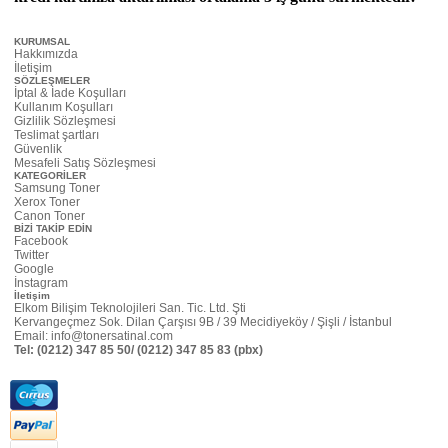
KURUMSAL
Hakkımızda
İletişim
SÖZLEŞMELER
İptal & İade Koşulları
Kullanım Koşulları
Gizlilik Sözleşmesi
Teslimat şartları
Güvenlik
Mesafeli Satış Sözleşmesi
KATEGORİLER
Samsung Toner
Xerox Toner
Canon Toner
BİZİ TAKİP EDİN
Facebook
Twitter
Google
İnstagram
İletişim
Elkom Bilişim Teknolojileri San. Tic. Ltd. Şti
Kervangeçmez Sok. Dilan Çarşısı 9B / 39 Mecidiyeköy / Şişli / İstanbul
Email:
info@tonersatinal.com
Tel:
(0212) 347 85 50/ (0212) 347 85 83 (pbx)